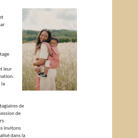
et
par
rtage
t leur
mation.
 la
tagiaires de
 session de
rs
us invitons
alisé dans la