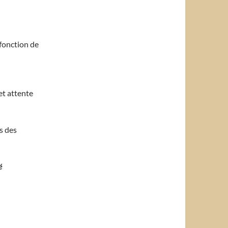
 fonction de
et attente
s des
é