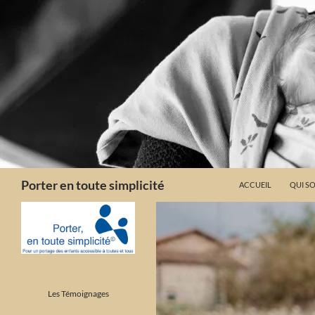
Aller
au
contenu
Recherche
Porter en toute simplicité
ACCUEIL
QUI S
Les Témoignages