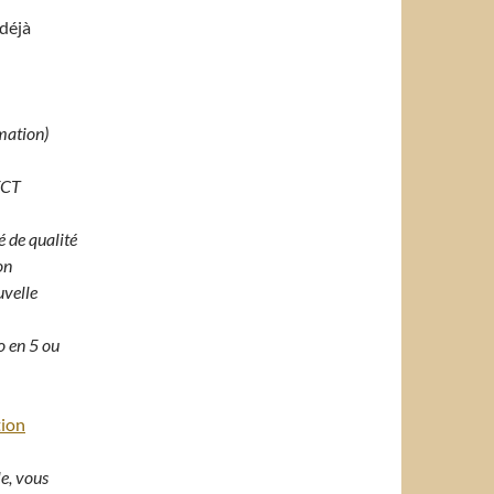
 déjà
rmation)
FCT
é de qualité
on
uvelle
o en 5 ou
tion
le, vous