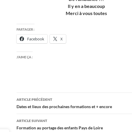
Il y en a beaucoup
Merci à vous toutes
PARTAGER :
Facebook
X
J’AIME ÇA :
Navigation
ARTICLE PRÉCÉDENT
des
Dates et lieux des prochaines formations et + encore
articles
ARTICLE SUIVANT
Formation au portage des enfants Pays de Loire