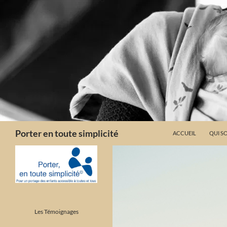
Aller
au
contenu
Recherche
Porter en toute simplicité
ACCUEIL
QUI S
Les Témoignages