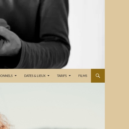
IONNELS
DATES & LIEUX
TARIFS
FILMS