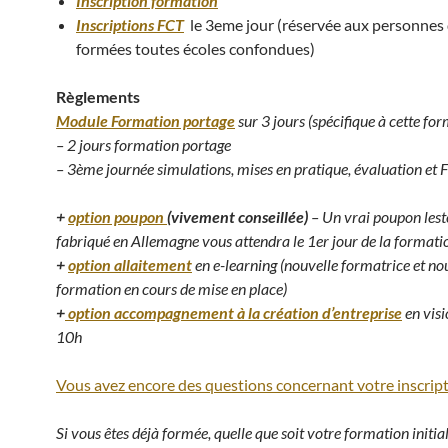
Inscription formation
Inscriptions FCT
le 3eme jour (réservée aux personnes
formées toutes écoles confondues)
Règlements
Module Formation portage
sur 3 jours (spécifique à cette fo
– 2 jours formation portage
– 3ème journée simulations, mises en pratique, évaluation et 
+
option poupon
(vivement conseillée)
– Un vrai poupon lest
fabriqué en Allemagne vous attendra le 1er jour de la formati
+
option allaitement
en e-learning (nouvelle formatrice et no
formation en cours de mise en place)
+
option accompagneme
nt à la création d’e
ntreprise
en visi
10h
Vous avez encore des questions concernant votre inscrip
Si vous êtes déjà formée, quelle que soit votre formation initia