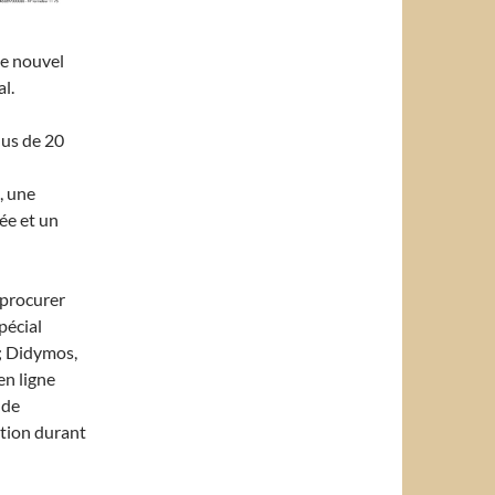
le nouvel
l.
lus de 20
, une
ée et un
 procurer
pécial
 ; Didymos,
en ligne
 de
ition durant